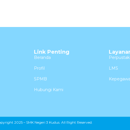
Link Penting
Layana
Beranda
Perpustak
Profil
LMS
SPMB
Kepegawa
Hubungi Kami
pyright 2025 – SMK Negeri 3 Kudus. All Right Reserved.