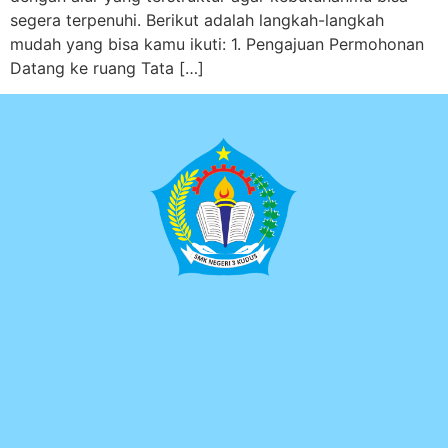
segera terpenuhi. Berikut adalah langkah-langkah
mudah yang bisa kamu ikuti: 1. Pengajuan Permohonan
Datang ke ruang Tata […]