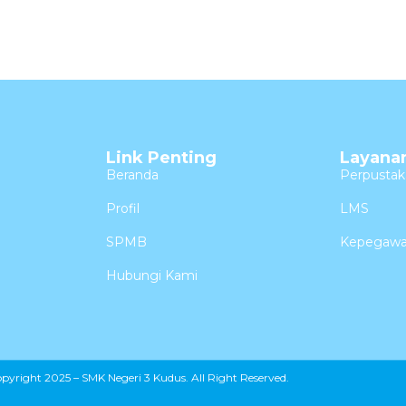
Link Penting
Layana
Beranda
Perpustak
Profil
LMS
SPMB
Kepegawa
Hubungi Kami
pyright 2025 – SMK Negeri 3 Kudus. All Right Reserved.