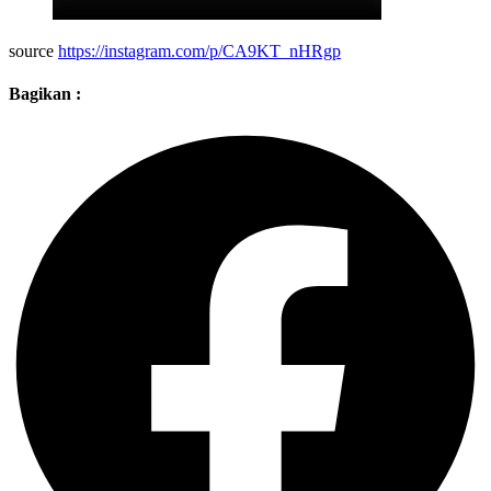
source
https://instagram.com/p/CA9KT_nHRgp
Bagikan :