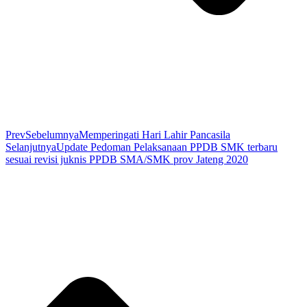
Prev
Sebelumnya
Memperingati Hari Lahir Pancasila
Selanjutnya
Update Pedoman Pelaksanaan PPDB SMK terbaru
sesuai revisi juknis PPDB SMA/SMK prov Jateng 2020